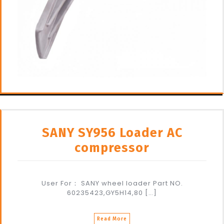
SANY SY956 Loader AC
compressor
User For： SANY wheel loader Part NO.
60235423,GY5H14,80 […]
Read More