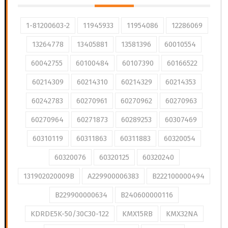
1-81200603-2
11945933
11954086
12286069
13264778
13405881
13581396
60010554
60042755
60100484
60107390
60166522
60214309
60214310
60214329
60214353
60242783
60270961
60270962
60270963
60270964
60271873
60289253
60307469
60310119
60311863
60311883
60320054
60320076
60320125
60320240
131902020009B
A229900006383
B222100000494
B229900000634
B240600000116
KDRDE5K-50/30C30-122
KMX15RB
KMX32NA