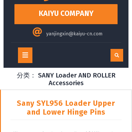
content
KAIYU COMPANY
yanjingxin@kaiyu-cn.com
Open
Button
分类：
SANY Loader AND ROLLER
Accessories
Sany SYL956 Loader Upper
and Lower Hinge Pins