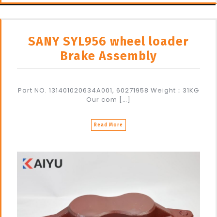
SANY SYL956 wheel loader
Brake Assembly
Part NO. 131401020634A001, 60271958 Weight：31KG
Our com […]
Read More