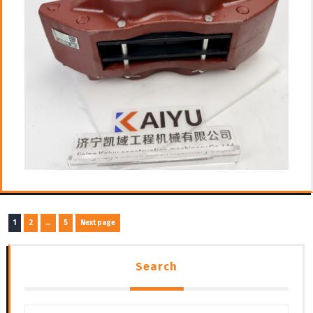
文
Page
Page
Page
1
2
…
5
Next page
章
导
Search
航