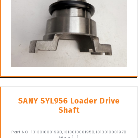
SANY SYL956 Loader Drive
Shaft
Part NO. 131301000199B,131301000195B,131301000197B
We s […]