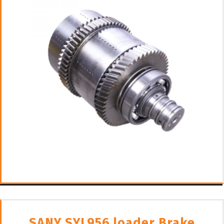
SANY SYL956 loader Brake