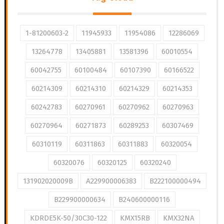
1-81200603-2
11945933
11954086
12286069
13264778
13405881
13581396
60010554
60042755
60100484
60107390
60166522
60214309
60214310
60214329
60214353
60242783
60270961
60270962
60270963
60270964
60271873
60289253
60307469
60310119
60311863
60311883
60320054
60320076
60320125
60320240
131902020009B
A229900006383
B222100000494
B229900000634
B240600000116
KDRDE5K-50/30C30-122
KMX15RB
KMX32NA