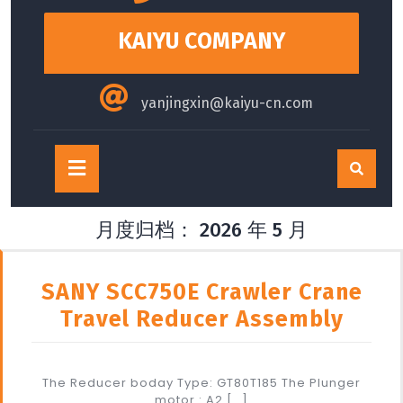
content
KAIYU COMPANY
yanjingxin@kaiyu-cn.com
Open
Button
月度归档：
2026 年 5 月
SANY SCC750E Crawler Crane
Travel Reducer Assembly
The Reducer boday Type: GT80T185 The Plunger
motor : A2 […]