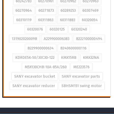
60242783
60270961
60270962
60270963
60270964
60271873
60289253
60307469
60310119
60311863
60311883
60320054
60320076
60320125
60320240
131902020009B
A229900006383
B222100000494
B229900000634
B240600000116
KDRDE5K-50/30C30-122
KMX15RB
KMX32NA
M5X130CHB-10A-85A/260
ME223576
SANY excavator bucket
SANY excavator parts
SANY excavator reducer
SBHSM151 swing motor