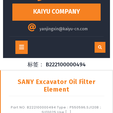
content
KAIYU COMPANY
yanjingxin@kaiyu-cn.com
Open
Button
标签：
B222100000494
SANY Excavator Oil Filter
Element
Part NO. B222100000494 Type：P550596;SJ120B；
SLF0025 Use […]