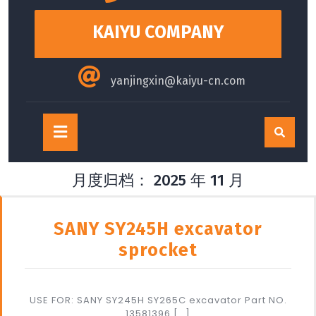
content
KAIYU COMPANY
yanjingxin@kaiyu-cn.com
Open
Button
月度归档：
2025 年 11 月
SANY SY245H excavator
sprocket
USE FOR: SANY SY245H SY265C excavator Part NO.
13581396 […]