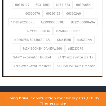
60310119
60311863
60311883
60320054
60320076
60320125
60320240
131902020009B
A229900006383
B222100000494
B229900000634
B240600000116
KDRDE5K-50/30C30-122
KMX15RB
KMX32NA
M5X130CHB-10A-85A/260
ME223576
SANY excavator bucket
SANY excavator parts
SANY excavator reducer
SBHSM151 swing motor
Jining Kaiyu construction machinery CO.,LTD
By
Themespride