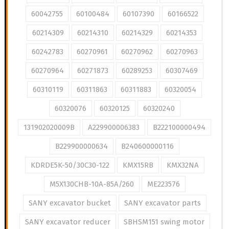
60042755
60100484
60107390
60166522
60214309
60214310
60214329
60214353
60242783
60270961
60270962
60270963
60270964
60271873
60289253
60307469
60310119
60311863
60311883
60320054
60320076
60320125
60320240
131902020009B
A229900006383
B222100000494
B229900000634
B240600000116
KDRDE5K-50/30C30-122
KMX15RB
KMX32NA
M5X130CHB-10A-85A/260
ME223576
SANY excavator bucket
SANY excavator parts
SANY excavator reducer
SBHSM151 swing motor