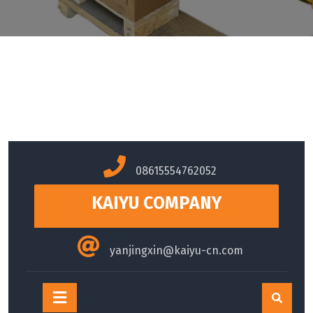
Skip
to
08615554762052
content
KAIYU COMPANY
yanjingxin@kaiyu-cn.com
Open