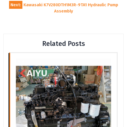
Next:
Kawasaki K7V280DTH1M3R-9TA1 Hydraulic Pump
导
Assembly
航
Related Posts